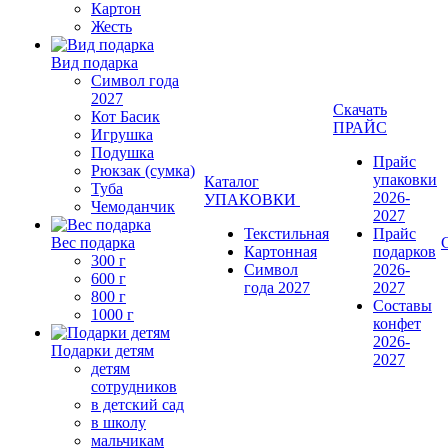
Картон
Жесть
Вид подарка
Символ года
2027
Скачать
Кот Басик
ПРАЙС
Игрушка
Подушка
Прайс
Рюкзак (сумка)
упаковки
Каталог
Туба
2026-
УПАКОВКИ
Чемоданчик
2027
Текстильная
Прайс
Вес подарка
Картонная
подарков
300 г
Символ
2026-
600 г
года 2027
2027
800 г
Составы
1000 г
конфет
2026-
Подарки детям
2027
детям
сотрудников
в детский сад
в школу
мальчикам