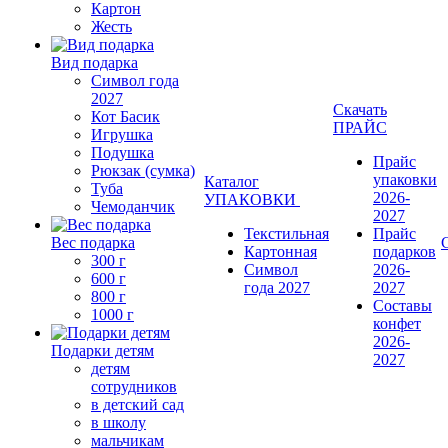
Картон
Жесть
Вид подарка
Символ года
2027
Скачать
Кот Басик
ПРАЙС
Игрушка
Подушка
Прайс
Рюкзак (сумка)
упаковки
Каталог
Туба
2026-
УПАКОВКИ
Чемоданчик
2027
Текстильная
Прайс
Вес подарка
Картонная
подарков
300 г
Символ
2026-
600 г
года 2027
2027
800 г
Составы
1000 г
конфет
2026-
Подарки детям
2027
детям
сотрудников
в детский сад
в школу
мальчикам