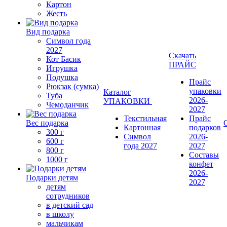
Картон
Жесть
Вид подарка
Символ года
2027
Скачать
Кот Басик
ПРАЙС
Игрушка
Подушка
Прайс
Рюкзак (сумка)
упаковки
Каталог
Туба
2026-
УПАКОВКИ
Чемоданчик
2027
Текстильная
Прайс
Вес подарка
Картонная
подарков
300 г
Символ
2026-
600 г
года 2027
2027
800 г
Составы
1000 г
конфет
2026-
Подарки детям
2027
детям
сотрудников
в детский сад
в школу
мальчикам