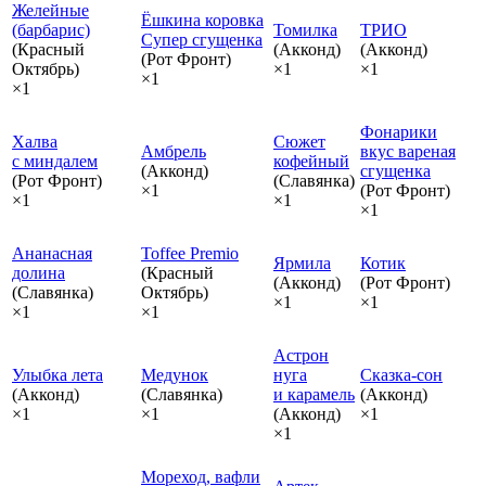
Желейные
Ёшкина коровка
(барбарис)
Томилка
ТРИО
Супер сгущенка
(Красный
(Акконд)
(Акконд)
(Рот Фронт)
Октябрь)
×1
×1
×1
×1
Фонарики
Халва
Сюжет
Амбрель
вкус вареная
с миндалем
кофейный
(Акконд)
сгущенка
(Рот Фронт)
(Славянка)
×1
(Рот Фронт)
×1
×1
×1
Ананасная
Toffee Premio
Ярмила
Котик
долина
(Красный
(Акконд)
(Рот Фронт)
(Славянка)
Октябрь)
×1
×1
×1
×1
Астрон
Улыбка лета
Медунок
нуга
Сказка‑сон
(Акконд)
(Славянка)
и карамель
(Акконд)
×1
×1
(Акконд)
×1
×1
Мореход, вафли