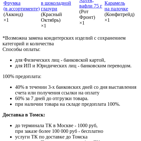
Артек,
Фрумка
в шоколадной
Карамель
вафли 75 г
(в ассортименте)
глазури
на палочке
(Рот
(Акконд)
(Красный
(Конфитрейд)
Фронт)
×1
Октябрь)
×1
×1
×1
*Возможна замена кондитерских изделий с сохранением
категорий и количества
Способы оплаты:
для Физических лиц - банковской картой,
для ИП и Юридических лиц - банковским переводом.
100% предоплата:
40% в течении 3-х банковских дней со дня выставления
счета или получения ссылки на оплату
60% за 7 дней до отгрузки товара.
при наличии товара на складе предоплата 100%.
Доставка в Томск:
до терминала ТК в Москве - 1000 руб,
при заказе более 100 000 руб - бесплатно
услуги ТК по доставке до Томска